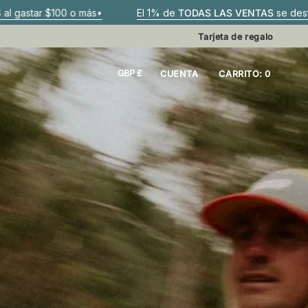
$100 o más•
El 1% de
TODAS LAS VENTAS
se destina a los 
Tarjeta de regalo
MONEDA
GBP £
CUENTA
CARRITO
0