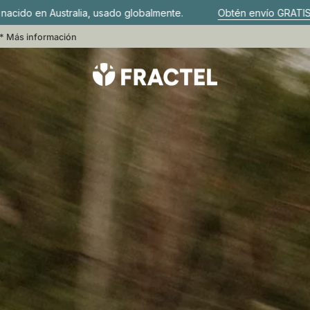
ustralia, usado globalmente.
Obtén envío GRATIS al gastar 
o*
Más información